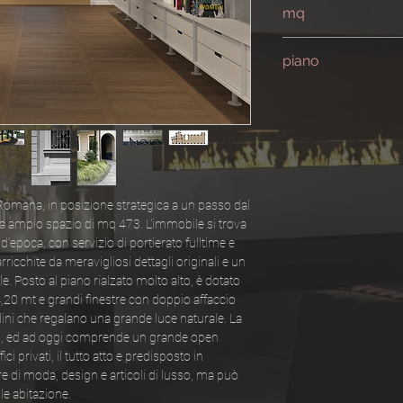
mq
473
piano
rialzato
 Romana, in posizione strategica a un passo dal
a ampio spazio di mq 473. L'immobile si trova
 d'epoca, con servizio di portierato fulltime e
icchite da meravigliosi dettagli originali e un
. Posto al piano rialzato molto alto, è dotato
 4,20 mt e grandi finestre con doppio affaccio
dini che regalano una grande luce naturale. La
ssi, ed ad oggi comprende un grande open
i privati, il tutto atto e predisposto in
re di moda, design e articoli di lusso, ma può
e abitazione.