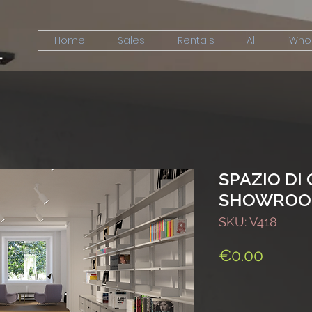
Home
Sales
Rentals
All
Who
SPAZIO DI 
SHOWRO
SKU: V418
Price
€0.00