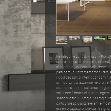
Nell'elegante zona di Missori - Porta
centro storico, proponiamo in vendit
all'interno di un incantevole contesto
parti comuni estremamente curate, arr
rigoglioso parco interno condominiale
di importanti altezze interne di oltre
esterno ed interno sul verde dei giar
soluzione è dotata di quattro ingre
space di oltre 270 mq e 200 mq di uffic
particolare ad ospitare eventi e most
essere proposto anche come signoril