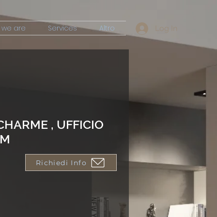
 we are
Services
Altro
Log In
CHARME , UFFICIO
OM
Richiedi Info